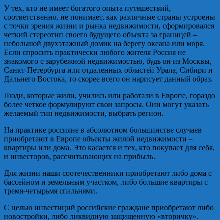
У тех, кто не имеет богатого опыта путешествий,
соответственно, не понимает, как различные страны устроены
с точки зрения жизни и рынка недвижимости, сформировался
четкий стереотип своего будущего объекта за границей –
небольшой двухэтажный домик на берегу океана или моря.
Если спросить практически любого жителя Россия не
знакомого с зарубежной недвижимостью, будь он из Москвы,
Санкт-Петербурга или отдаленных областей Урала, Сибири и
Дальнего Востока, то скорее всего он нарисует данный образ.
Люди, которые жили, учились или работали в Европе, гораздо
более четкое формулируют свои запросы. Они могут указать
желаемый тип недвижимости, выбрать регион.
На практике россияне в абсолютном большинстве случаев
приобретают в Европе объекты жилой недвижимости –
квартиры или дома. Это касается и тех, кто покупает для себя,
и инвесторов, рассчитывающих на прибыль.
Для жизни наши соотечественники приобретают либо дома с
бассейном и земельным участком, либо большие квартиры с
тремя-четырьмя спальнями.
С целью инвестиций российские граждане приобретают либо
новостройки, либо ликвидную защищенную «вторичку».