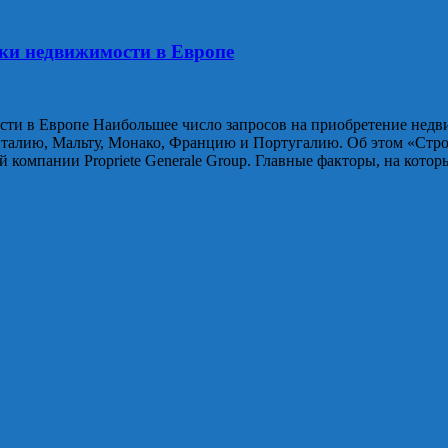
ки недвижимости в Европе
и в Европе Наибольшее число запросов на приобретение недви
алию, Мальту, Монако, Францию и Португалию. Об этом «Стройг
компании Propriеtе Gеnеrale Group. Главные факторы, на кото